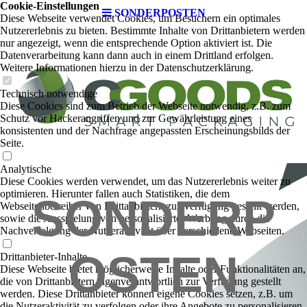
Cookie-Einstellungen
SONDERPOSTEN
Diese Webseite verwendet Cookies, um Besuchern ein optimales
Nutzererlebnis zu bieten. Bestimmte Inhalte von Drittanbietern werden
nur angezeigt, wenn die entsprechende Option aktiviert ist. Die
Datenverarbeitung kann dann auch in einem Drittland erfolgen.
Weitere Informationen hierzu in der Datenschutzerklärung.
Technisch notwendige
Diese Cookies sind zum Betrieb der Webseite notwendig, z.B. zum
Schutz vor Hackerangriffen und zur Gewährleistung eines
konsistenten und der Nachfrage angepassten Erscheinungsbilds der
Seite.
Analytische
Diese Cookies werden verwendet, um das Nutzererlebnis weiter zu
optimieren. Hierunter fallen auch Statistiken, die dem
SONDERP
Webseitenbetreiber von Drittanbietern zur Verfügung gestellt werden,
sowie die Ausspielung von personalisierter Werbung durch die
Nachverfolgung der Nutzeraktivität über verschiedene Webseiten.
OSTEN
Drittanbieter-Inhalte
Diese Webseite bietet möglicherweise Inhalte oder Funktionalitäten an,
die von Drittanbietern eigenverantwortlich zur Verfügung gestellt
werden. Diese Drittanbieter können eigene Cookies setzen, z.B. um
die Nutzeraktivität zu verfolgen oder ihre Angebote zu personalisieren