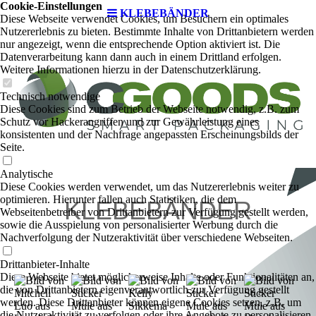
Cookie-Einstellungen
KLEBEBÄNDER
Diese Webseite verwendet Cookies, um Besuchern ein optimales
Nutzererlebnis zu bieten. Bestimmte Inhalte von Drittanbietern werden
nur angezeigt, wenn die entsprechende Option aktiviert ist. Die
Datenverarbeitung kann dann auch in einem Drittland erfolgen.
Weitere Informationen hierzu in der Datenschutzerklärung.
Technisch notwendige
Diese Cookies sind zum Betrieb der Webseite notwendig, z.B. zum
Schutz vor Hackerangriffen und zur Gewährleistung eines
konsistenten und der Nachfrage angepassten Erscheinungsbilds der
Seite.
Analytische
Diese Cookies werden verwendet, um das Nutzererlebnis weiter zu
optimieren. Hierunter fallen auch Statistiken, die dem
KLEBEBÄNDER
Webseitenbetreiber von Drittanbietern zur Verfügung gestellt werden,
sowie die Ausspielung von personalisierter Werbung durch die
Nachverfolgung der Nutzeraktivität über verschiedene Webseiten.
Drittanbieter-Inhalte
Diese Webseite bietet möglicherweise Inhalte oder Funktionalitäten an,
die von Drittanbietern eigenverantwortlich zur Verfügung gestellt
werden. Diese Drittanbieter können eigene Cookies setzen, z.B. um
die Nutzeraktivität zu verfolgen oder ihre Angebote zu personalisieren